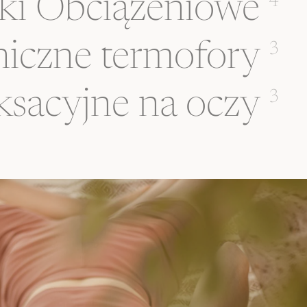
ki Obciążeniowe
4
iczne termofory
3
ksacyjne na oczy
3