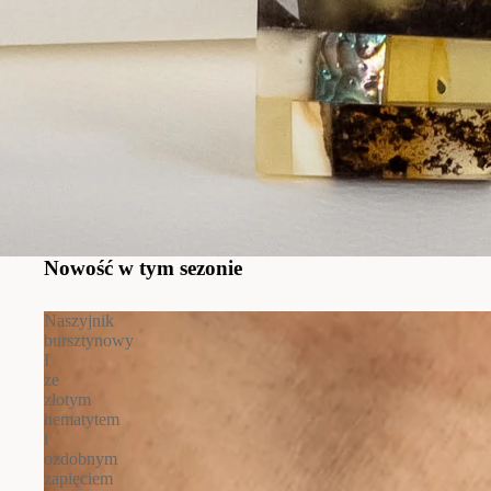
Nowość w tym sezonie
Naszyjnik
bursztynowy
I
ze
złotym
hematytem
i
ozdobnym
zapięciem