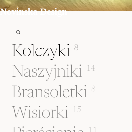
Novinska Design
Kolczyki
8
Naszyjniki
14
Bransoletki
8
Wisiorki
15
11