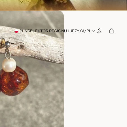
PLN
SELEKTOR REGIONU I JĘZYKA
/
PL