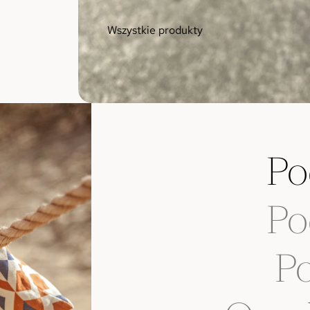
Wszystkie produkty
Po
Po
Po