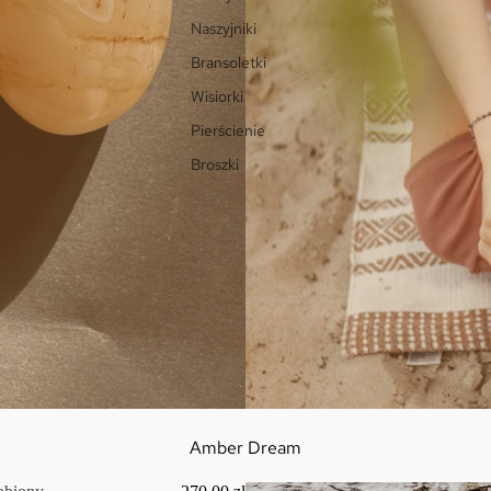
Naszyjniki
Bransoletki
Wisiorki
Pierścienie
Broszki
Amber Dream