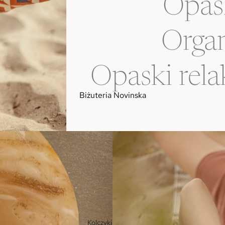
Opas
Organ
Opaski rela
Biżuteria Novinska
Kolczyki