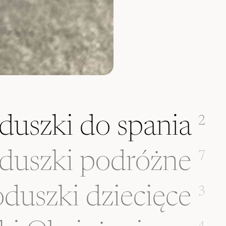
duszki do spania
2
duszki podróżne
7
duszki dziecięce
3