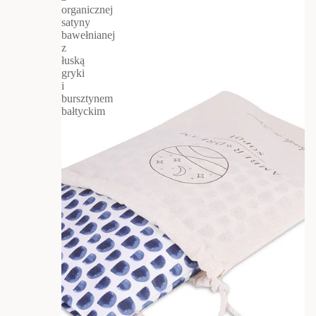
organicznej
satyny
bawełnianej
z
łuską
gryki
i
bursztynem
bałtyckim