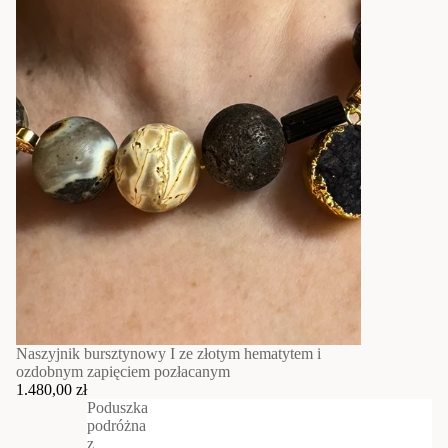
Naszyjnik bursztynowy I ze złotym hematytem i
ozdobnym zapięciem pozłacanym
1.480,00 zł
Poduszka
podróżna
z