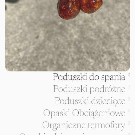
Poduszki do spania
2
Poduszki podróżne
7
Poduszki dziecięce
3
Opaski Obciążeniowe
4
Organiczne termofory
3