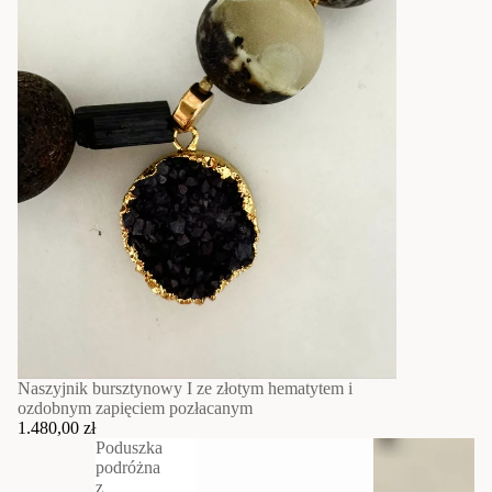
Naszyjnik bursztynowy I ze złotym hematytem i
ozdobnym zapięciem pozłacanym
1.480,00 zł
Poduszka
podróżna
z