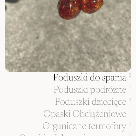
Poduszki do spania
2
Poduszki podróżne
7
Poduszki dziecięce
3
Opaski Obciążeniowe
4
Organiczne termofory
3