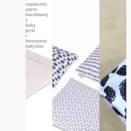
organicznej
satyny
bawełnianej
z
łuską
gryki
i
bursztynem
bałtyckim