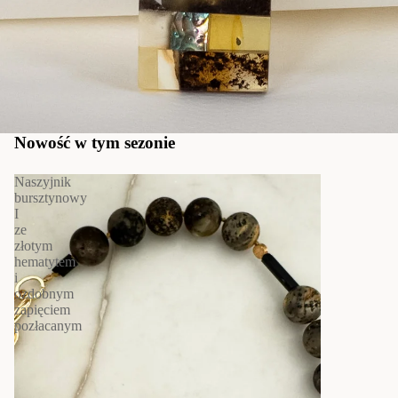
Nowość w tym sezonie
Naszyjnik
bursztynowy
I
ze
złotym
hematytem
i
ozdobnym
zapięciem
pozłacanym