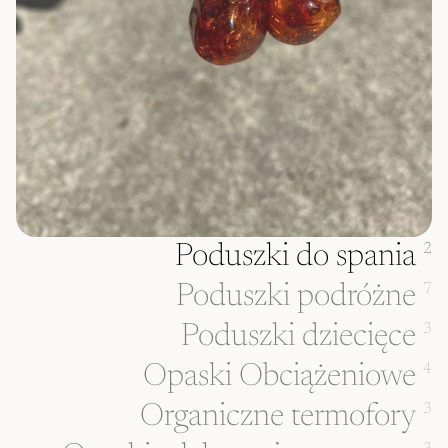
Poduszki do spania
2
Poduszki podróżne
7
Poduszki dziecięce
3
Opaski Obciążeniowe
4
Organiczne termofory
3