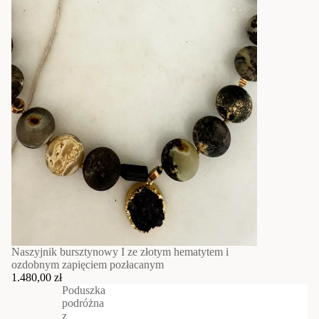
Naszyjnik bursztynowy I ze złotym hematytem i
ozdobnym zapięciem pozłacanym
1.480,00 zł
Poduszka
podróżna
z