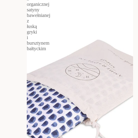
organicznej
satyny
bawełnianej
z
łuską
gryki
i
bursztynem
bałtyckim