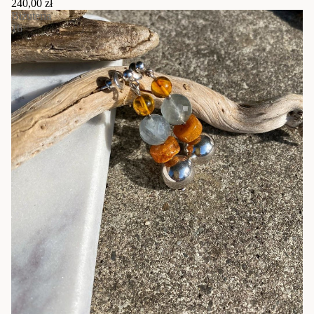
240,00 zł
Biżuteria
16