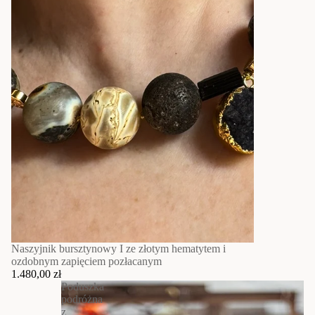
Naszyjnik bursztynowy I ze złotym hematytem i
ozdobnym zapięciem pozłacanym
1.480,00 zł
Poduszka
podróżna
z