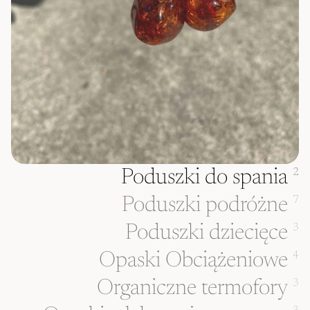
Poduszki do spania
2
Poduszki podróżne
7
Poduszki dziecięce
3
Opaski Obciążeniowe
4
Organiczne termofory
3