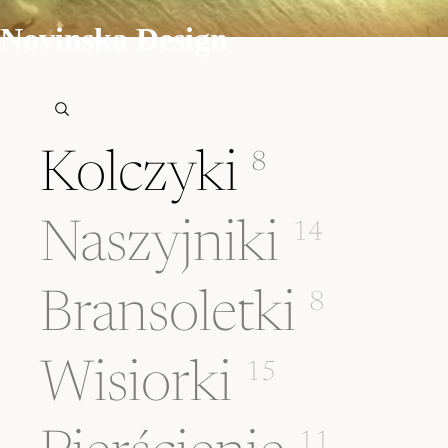
Novinska Design
Kolczyki
8
Naszyjniki
14
Bransoletki
8
Wisiorki
15
11