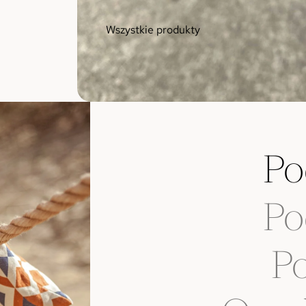
Wszystkie produkty
Po
Po
Po