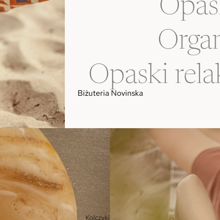
Opas
Organ
Opaski rela
Biżuteria Novinska
Kolczyki