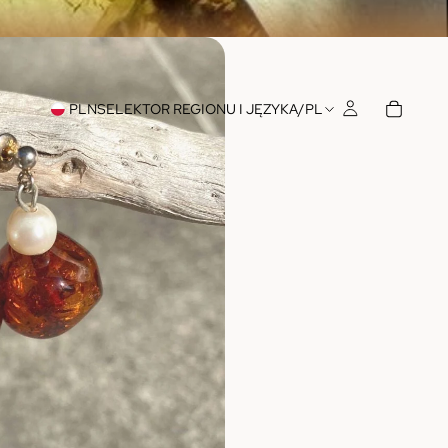
PLN
SELEKTOR REGIONU I JĘZYKA
/
PL