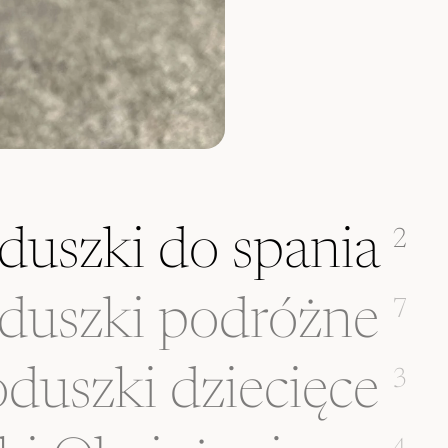
duszki do spania
2
duszki podróżne
7
duszki dziecięce
3