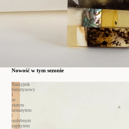
Nowość w tym sezonie
Naszyjnik
bursztynowy
I
ze
złotym
hematytem
i
ozdobnym
zapięciem