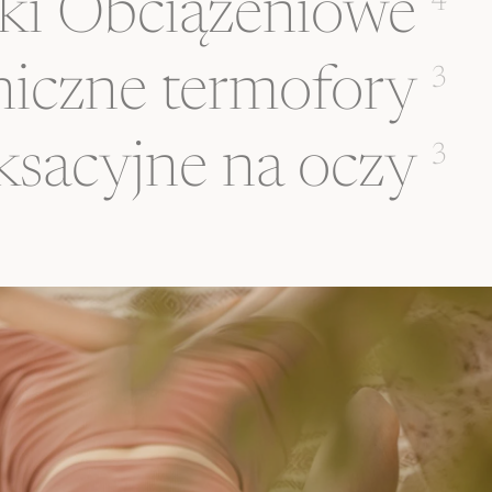
ki Obciążeniowe
4
iczne termofory
3
ksacyjne na oczy
3