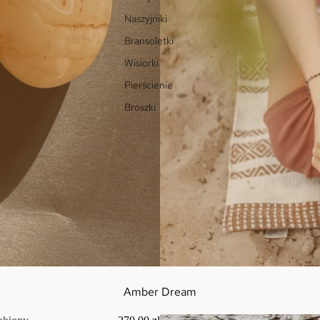
Naszyjniki
Bransoletki
Wisiorki
Pierścienie
Broszki
Amber Dream