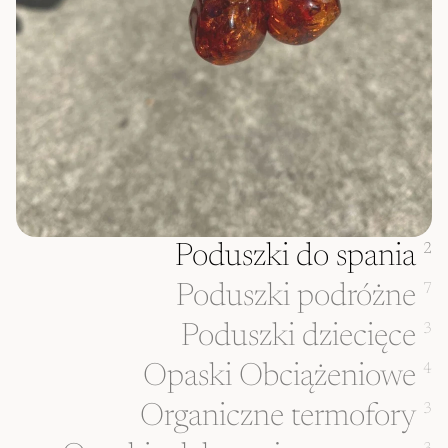
Poduszki do spania
2
Poduszki podróżne
7
Poduszki dziecięce
3
Opaski Obciążeniowe
4
Organiczne termofory
3