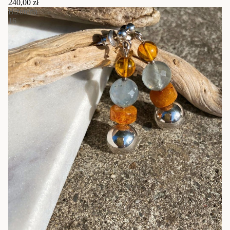
240,00 zł
Biżuteria
16