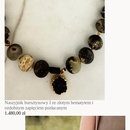
Naszyjnik bursztynowy I ze złotym hematytem i
ozdobnym zapięciem pozłacanym
1.480,00 zł
Poduszka
podróżna
z