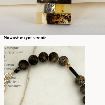
Nowość w tym sezonie
Naszyjnik
bursztynowy
I
ze
złotym
hematytem
i
ozdobnym
zapięciem
pozłacanym