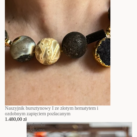
Naszyjnik bursztynowy I ze złotym hematytem i
ozdobnym zapięciem pozłacanym
1.480,00 zł
Poduszka
podróżna
z