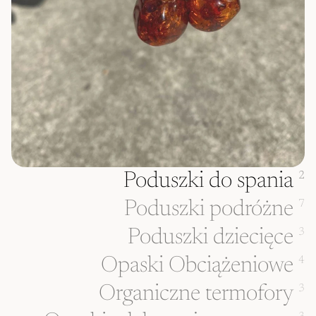
Poduszki do spania
2
Poduszki podróżne
7
Poduszki dziecięce
3
Opaski Obciążeniowe
4
Organiczne termofory
3