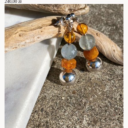
240,00 zł
Biżuteria
16