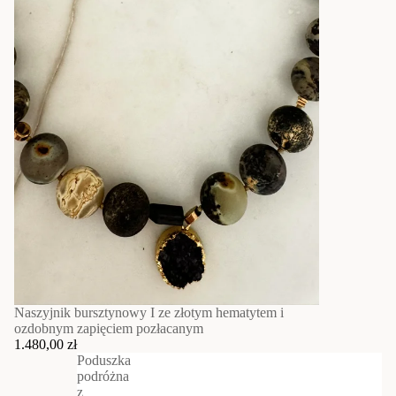
Naszyjnik bursztynowy I ze złotym hematytem i
ozdobnym zapięciem pozłacanym
1.480,00 zł
Poduszka
podróżna
z