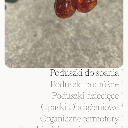
Poduszki do spania
2
Poduszki podróżne
7
Poduszki dziecięce
3
Opaski Obciążeniowe
4
Organiczne termofory
3