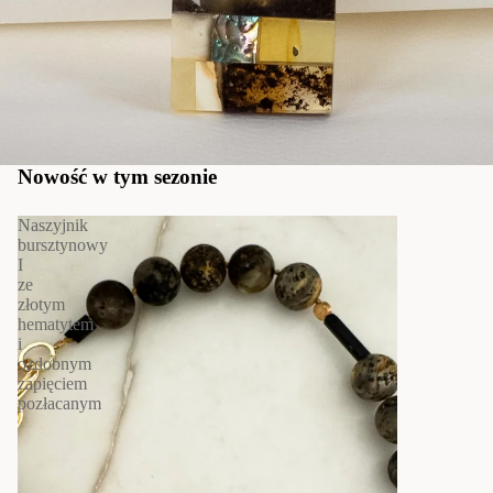
Nowość w tym sezonie
Naszyjnik
bursztynowy
I
ze
złotym
hematytem
i
ozdobnym
zapięciem
pozłacanym