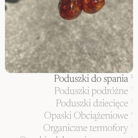
Poduszki do spania
2
Poduszki podróżne
7
Poduszki dziecięce
3
Opaski Obciążeniowe
4
Organiczne termofory
3