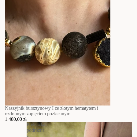
Naszyjnik bursztynowy I ze złotym hematytem i
ozdobnym zapięciem pozłacanym
1.480,00 zł
Poduszka
podróżna
z