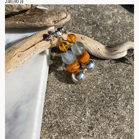
240,00 zł
Biżuteria
16