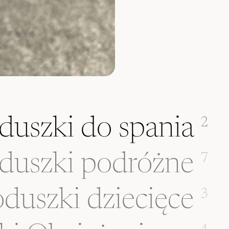
duszki do spania
2
duszki podróżne
7
duszki dziecięce
3