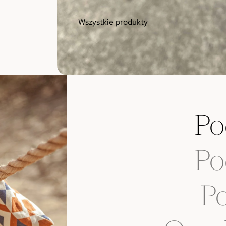
Wszystkie produkty
Po
Po
Po