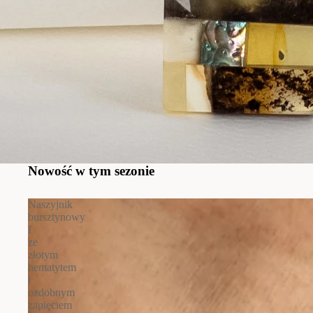
Nowość w tym sezonie
Naszyjnik
bursztynowy
I
ze
złotym
hematytem
i
ozdobnym
zapięciem