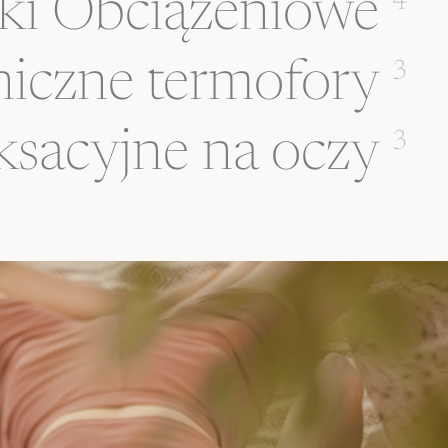
ki Obciążeniowe
4
iczne termofory
3
ksacyjne na oczy
3