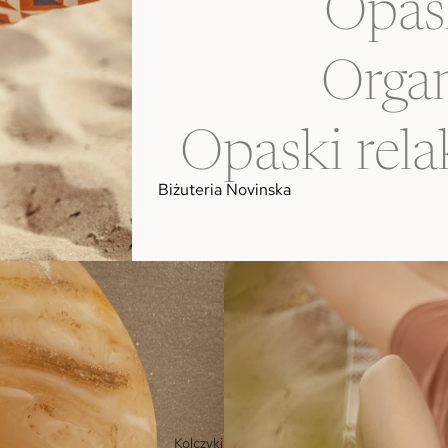
Opas
Organ
Opaski rela
Biżuteria Novinska
Kolczyki