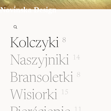
Novinska Design
Kolczyki
8
Naszyjniki
14
Bransoletki
8
Wisiorki
15
11