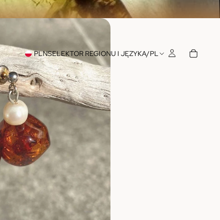
PLN
SELEKTOR REGIONU I JĘZYKA
/
PL