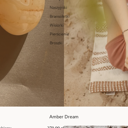
Naszyjniki
Bransoletki
Wisiorki
Pierścienie
Broszki
Amber Dream