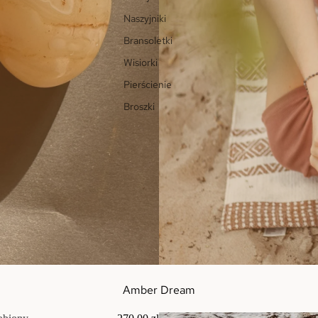
Naszyjniki
Bransoletki
Wisiorki
Pierścienie
Broszki
Amber Dream