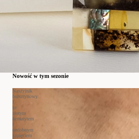
Nowość w tym sezonie
Naszyjnik
bursztynowy
I
ze
złotym
hematytem
i
ozdobnym
zapięciem