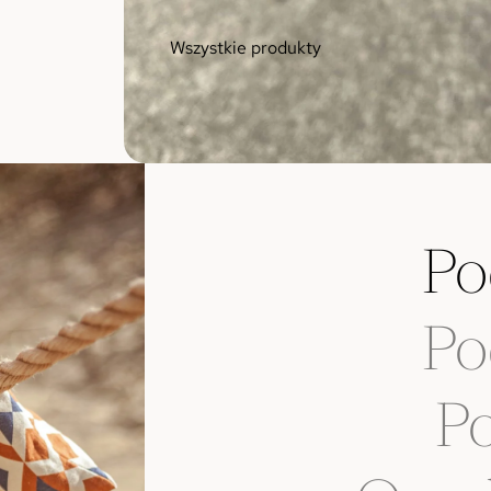
Wszystkie produkty
Po
Po
Po