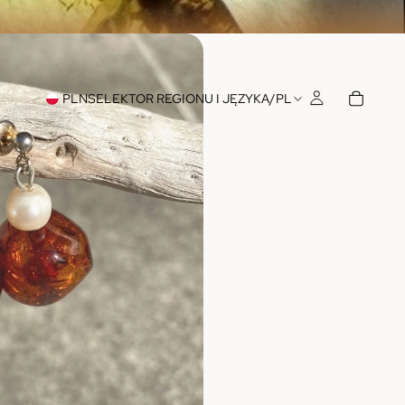
PLN
SELEKTOR REGIONU I JĘZYKA
/
PL