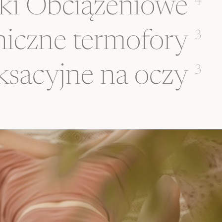
ki Obciążeniowe
4
iczne termofory
3
ksacyjne na oczy
3