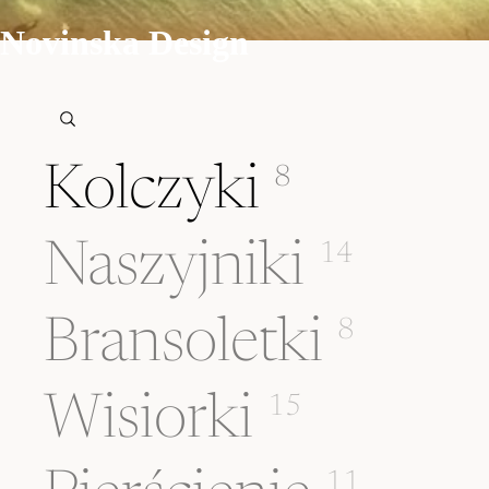
Novinska Design
Kolczyki
8
Naszyjniki
14
Bransoletki
8
Wisiorki
15
11