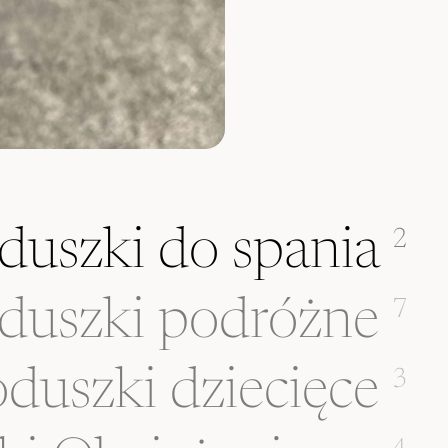
duszki do spania
2
duszki podróżne
7
duszki dziecięce
3