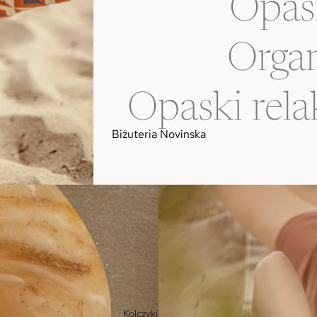
Opas
Organ
Opaski rela
Biżuteria Novinska
Kolczyki