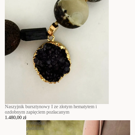
Naszyjnik bursztynowy I ze złotym hematytem i
ozdobnym zapięciem pozłacanym
1.480,00 zł
Poduszka
podróżna
z