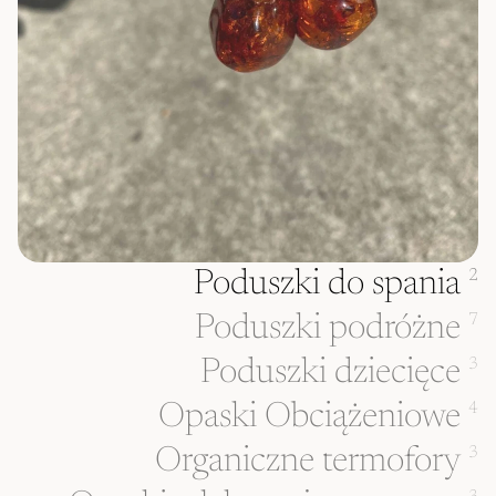
Poduszki do spania
2
Poduszki podróżne
7
Poduszki dziecięce
3
Opaski Obciążeniowe
4
Organiczne termofory
3