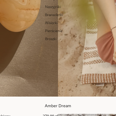
Naszyjniki
Bransoletki
Wisiorki
Pierścienie
Broszki
Amber Dream