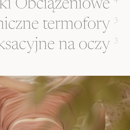
ki Obciążeniowe
4
iczne termofory
3
ksacyjne na oczy
3