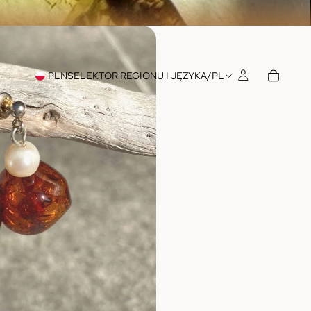
PLN
SELEKTOR REGIONU I JĘZYKA
/
PL