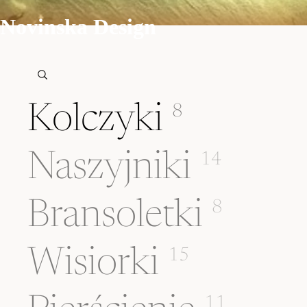
Novinska Design
Kolczyki
8
Naszyjniki
14
Bransoletki
8
Wisiorki
15
11