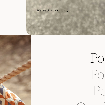
Wszystkie produkty
Po
Po
Po