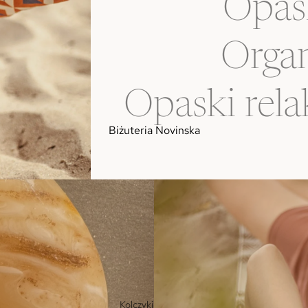
Opas
Organ
Opaski rela
Biżuteria Novinska
Kolczyki