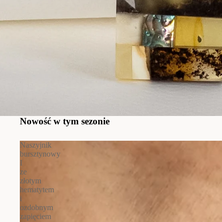
Nowość w tym sezonie
Naszyjnik
bursztynowy
I
ze
złotym
hematytem
i
ozdobnym
zapięciem