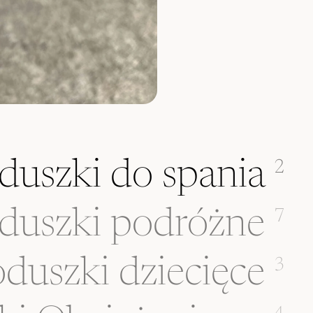
duszki do spania
2
duszki podróżne
7
duszki dziecięce
3