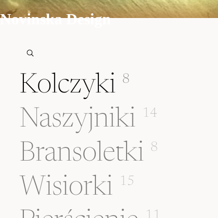
Novinska Design
Kolczyki
8
Naszyjniki
14
Bransoletki
8
Wisiorki
15
11