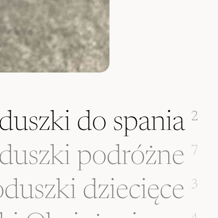
duszki do spania
2
duszki podróżne
7
duszki dziecięce
3