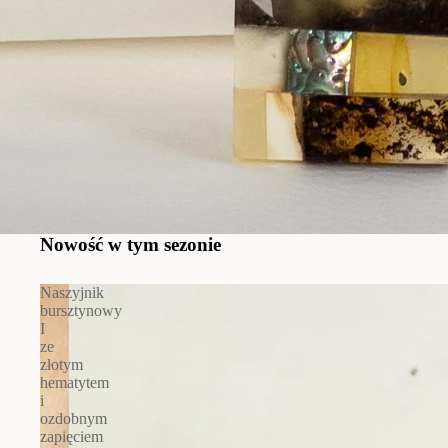
Nowość w tym sezonie
Naszyjnik
bursztynowy
I
ze
złotym
hematytem
i
ozdobnym
zapięciem