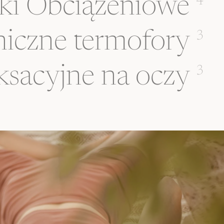
ki Obciążeniowe
4
iczne termofory
3
ksacyjne na oczy
3