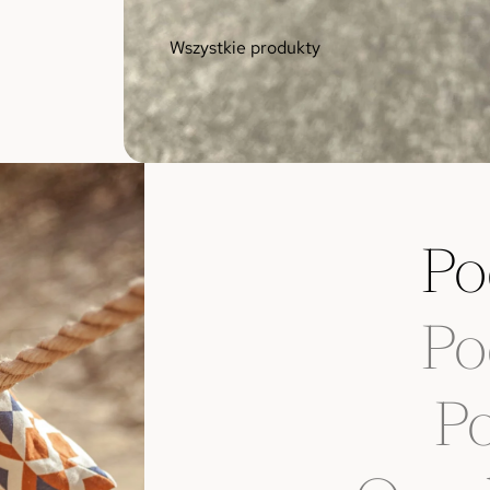
Wszystkie produkty
Po
Po
Po