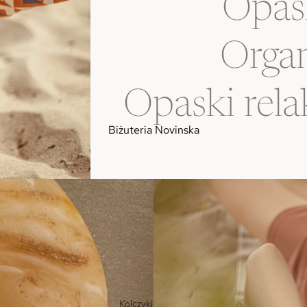
Opas
Organ
Opaski rela
Biżuteria Novinska
Kolczyki