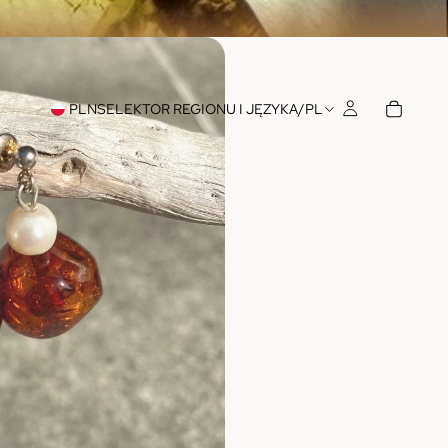
PLN
SELEKTOR REGIONU I JĘZYKA
/
PL