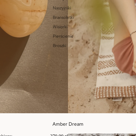
Naszyjniki
Bransoletki
Wisiorki
Pierścienie
Broszki
Amber Dream